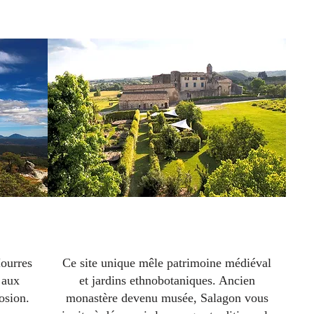
s
Le prieuré de Salagon
Mourres
Ce site unique mêle patrimoine médiéval
 aux
et jardins ethnobotaniques. Ancien
osion.
monastère devenu musée, Salagon vous