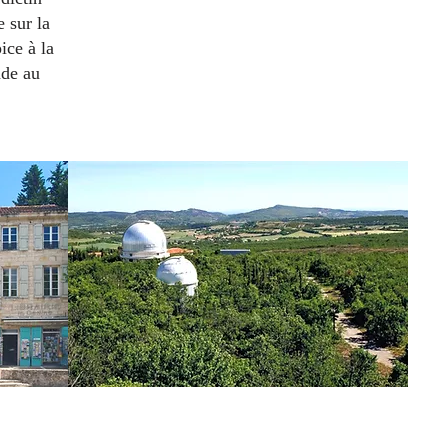
 sur la
ice à la
ade au
teurs
Saint Michel l'Observatoire