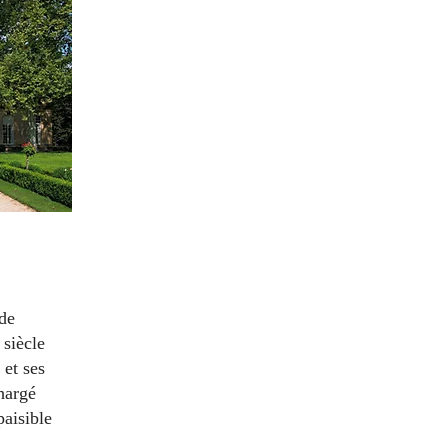
de
siècle
 et ses
chargé
paisible