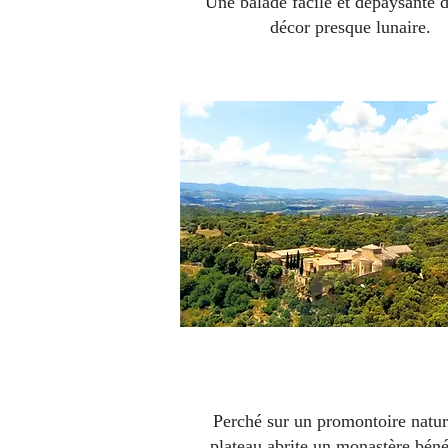
Une balade facile et dépaysante 
décor presque lunaire.
Le plateau de Ganagobi
Perché sur un promontoire natur
plateau abrite un monastère béné