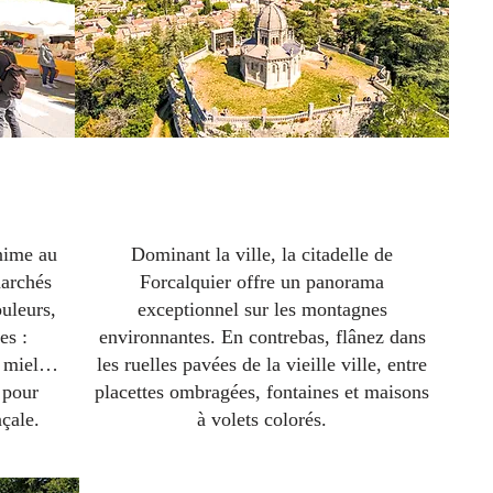
er
La citadelle et la vielle ville
anime au
Dominant la ville, la citadelle de
marchés
Forcalquier offre un panorama
uleurs,
exceptionnel sur les montagnes
es :
environnantes. En contrebas, flânez dans
e, miel…
les ruelles pavées de la vieille ville, entre
 pour
placettes ombragées, fontaines et maisons
çale.
à volets colorés.